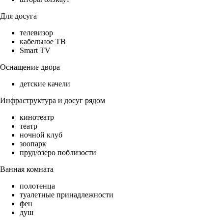
Для досуга
телевизор
кабельное ТВ
Smart TV
Оснащение двора
детские качели
Инфраструктура и досуг рядом
кинотеатр
театр
ночной клуб
зоопарк
пруд/озеро поблизости
Ванная комната
полотенца
туалетные принадлежности
фен
душ