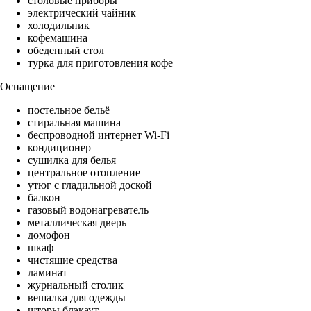
столовые приборы
электрический чайник
холодильник
кофемашина
обеденный стол
турка для приготовления кофе
Оснащение
постельное бельё
стиральная машина
беспроводной интернет Wi-Fi
кондиционер
сушилка для белья
центральное отопление
утюг с гладильной доской
балкон
газовый водонагреватель
металлическая дверь
домофон
шкаф
чистящие средства
ламинат
журнальный столик
вешалка для одежды
шторы блэкаут